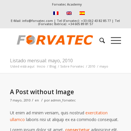
Forvatec Academy
E-Mail: info@forvatec.com | Tel (Forvatec): +33 (0)2 43 82 85 77 | Tel
(Forvatec Ibérica): +34 605 89 81 57
Listado mensual: mayo, 2010
Usted está aquí:
Inicio
/
Blog
/
Sobre Forvatec
/
2010
/
mayo
A Post without Image
/
/
7 mayo, 2010
en
por
admin_forvatec
Ut enim ad minim veniam, quis nostrud
exercitation
ullamco
laboris nisi ut aliquip ex ea commodo consequat.
Lorem ipsum dolor sit amet,
consectetur
adipisicing elit,