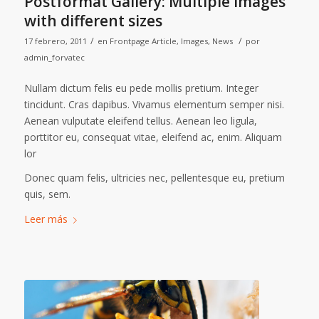
Postformat Gallery: Multiple images
with different sizes
/
/
17 febrero, 2011
en
Frontpage Article
,
Images
,
News
por
admin_forvatec
Nullam dictum felis eu pede mollis pretium. Integer
tincidunt. Cras dapibus. Vivamus elementum semper nisi.
Aenean vulputate eleifend tellus. Aenean leo ligula,
porttitor eu, consequat vitae, eleifend ac, enim. Aliquam
lor
Donec quam felis, ultricies nec, pellentesque eu, pretium
quis, sem.
Leer más